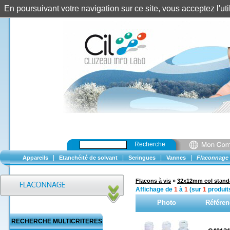
En poursuivant votre navigation sur ce site, vous acceptez l'u
Recherche
|
|
|
|
Appareils
Etanchéité de solvant
Seringues
Vannes
Flaconnage
Flacons à vis
»
32x12mm col stand
Affichage de
1
à
1
(sur
1
produit
Photo
Référen
RECHERCHE MULTICRITERES