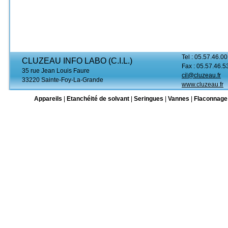
Tel : 05.57.46.00
CLUZEAU INFO LABO (C.I.L.)
Fax : 05.57.46.5
35 rue Jean Louis Faure
cil@cluzeau.fr
33220 Sainte-Foy-La-Grande
www.cluzeau.fr
Appareils
|
Etanchéité de solvant
|
Seringues
|
Vannes
|
Flaconnage