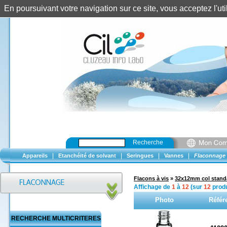
En poursuivant votre navigation sur ce site, vous acceptez l'u
Recherche
|
|
|
|
Appareils
Etanchéité de solvant
Seringues
Vannes
Flaconnage
Flacons à vis
»
32x12mm col stand
Affichage de
1
à
12
(sur
12
produ
Photo
Référ
RECHERCHE MULTICRITERES