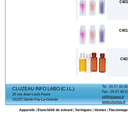
C401
C401
C40
Tel : 05.57.46.00
CLUZEAU INFO LABO (C.I.L.)
Fax : 05.57.46.5
35 rue Jean Louis Faure
cil@cluzeau.fr
33220 Sainte-Foy-La-Grande
www.cluzeau.fr
Appareils
|
Etanchéité de solvant
|
Seringues
|
Vannes
|
Flaconnage