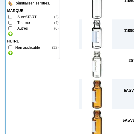
1109
Réinitialiser les filtres.
MARQUE
SureSTART
(
2
)
Thermo
(
4
)
Autres
(
6
)
1109
FILTRE
Non applicable
(
12
)
2S
6ASV
6ASV