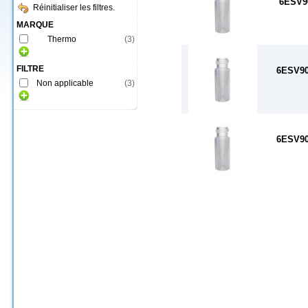
6ESV9
Réinitialiser les filtres.
MARQUE
Thermo
(
3
)
FILTRE
6ESV9
Non applicable
(
3
)
6ESV9