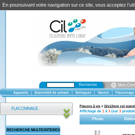
En poursuivant votre navigation sur ce site, vous acceptez l'u
Recherche
|
|
|
|
Appareils
Etanchéité de solvant
Seringues
Vannes
Flaconnage
Flacons à vis
»
32x12mm col stand
Affichage de
1
à
3
(sur
3
produit
Photo
Référ
RECHERCHE MULTICRITERES