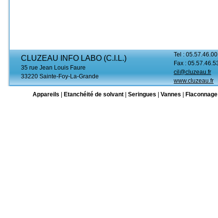
Tel : 05.57.46.00
CLUZEAU INFO LABO (C.I.L.)
Fax : 05.57.46.5
35 rue Jean Louis Faure
cil@cluzeau.fr
33220 Sainte-Foy-La-Grande
www.cluzeau.fr
Appareils
|
Etanchéité de solvant
|
Seringues
|
Vannes
|
Flaconnage