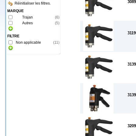
3089
Réinitialiser les filtres.
MARQUE
Trajan
(
6
)
Autres
(
5
)
3119
FILTRE
Non applicable
(
11
)
3139
3139
3209