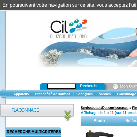
En poursuivant votre navigation sur ce site, vous acceptez l'u
Recherche
|
|
|
|
Appareils
Etanchéité de solvant
Seringues
Vannes
Flaconnage
Sertisseuses/Dessertisseuses
»
Pi
Affichage de
1
à
11
(sur
11
produ
Photo
Référ
RECHERCHE MULTICRITERES