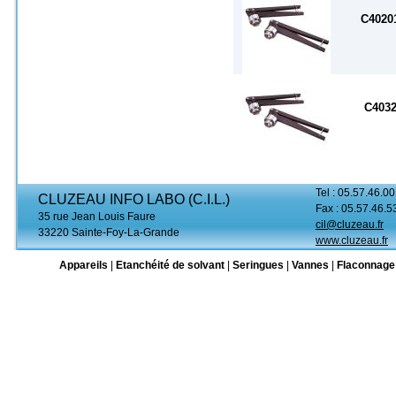
C4020
C4032
Tel : 05.57.46.00
CLUZEAU INFO LABO (C.I.L.)
Fax : 05.57.46.5
35 rue Jean Louis Faure
cil@cluzeau.fr
33220 Sainte-Foy-La-Grande
www.cluzeau.fr
Appareils
|
Etanchéité de solvant
|
Seringues
|
Vannes
|
Flaconnage