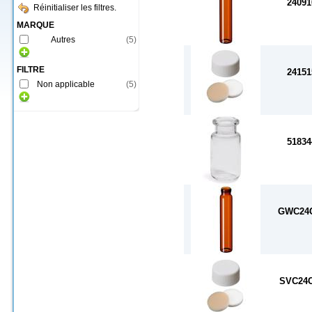
24091
Réinitialiser les filtres.
MARQUE
Autres
(
5
)
FILTRE
24151
Non applicable
(
5
)
51834
GWC24C
SVC24C