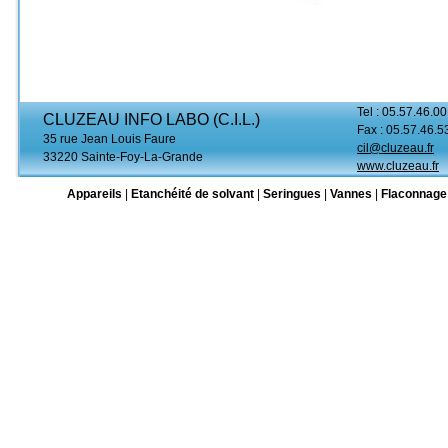
Tel : 05.57.46.00
CLUZEAU INFO LABO (C.I.L.)
Fax : 05.57.46.5
35 rue Jean Louis Faure
cil@cluzeau.fr
33220 Sainte-Foy-La-Grande
www.cluzeau.fr
Appareils
|
Etanchéité de solvant
|
Seringues
|
Vannes
|
Flaconnage