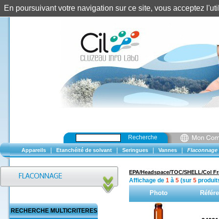
En poursuivant votre navigation sur ce site, vous acceptez l'u
Recherche
|
|
|
|
Appareils
Etanchéité de solvant
Seringues
Vannes
Flaconnage
EPA/Headspace/TOC/SHELL/Col Fr
Affichage de
1
à
5
(sur
5
produit
Photo
Référ
RECHERCHE MULTICRITERES