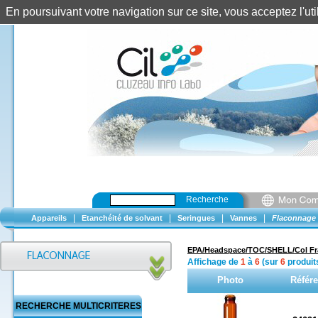
En poursuivant votre navigation sur ce site, vous acceptez l'u
Recherche
|
|
|
|
Appareils
Etanchéité de solvant
Seringues
Vannes
Flaconnage
EPA/Headspace/TOC/SHELL/Col Fr
Affichage de
1
à
6
(sur
6
produit
Photo
Référ
RECHERCHE MULTICRITERES