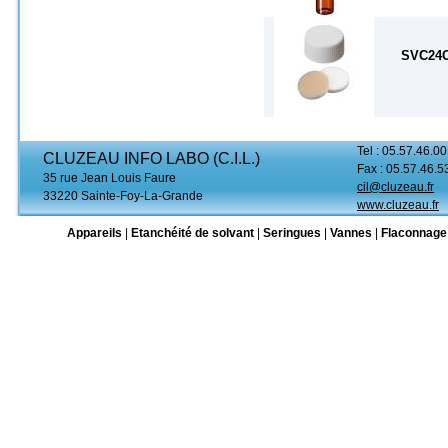
SVC24C
Tel : 05.57.46.00
CLUZEAU INFO LABO (C.I.L.)
Fax : 05.57.46.5
35 rue Jean Louis Faure
cil@cluzeau.fr
33220 Sainte-Foy-La-Grande
www.cluzeau.fr
Appareils
|
Etanchéité de solvant
|
Seringues
|
Vannes
|
Flaconnage