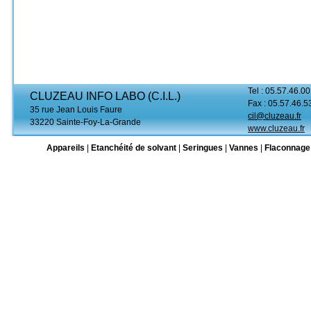
Tel : 05.57.46.00
CLUZEAU INFO LABO (C.I.L.)
Fax : 05.57.46.5
35 rue Jean Louis Faure
cil@cluzeau.fr
33220 Sainte-Foy-La-Grande
www.cluzeau.fr
Appareils
|
Etanchéité de solvant
|
Seringues
|
Vannes
|
Flaconnage