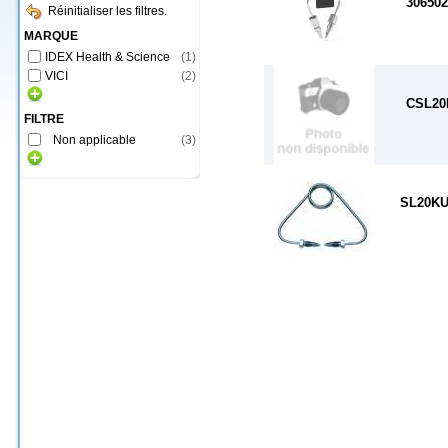
306502
Réinitialiser les filtres.
MARQUE
IDEX Health & Science
(
1
)
VICI
(
2
)
CSL20
FILTRE
Non applicable
(
3
)
SL20K