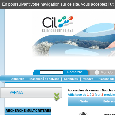
En poursuivant votre navigation sur ce site, vous acceptez l'u
Recherche
|
|
|
|
Appareils
Etanchéité de solvant
Seringues
Vannes
Flaconnage
Accessoires de vannes
»
Boucles
Affichage de
1
à
3
(sur
3
produit
Photo
Référen
RECHERCHE MULTICRITERES