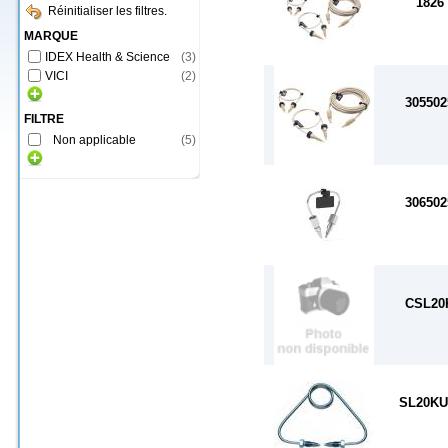
1826
Réinitialiser les filtres.
MARQUE
IDEX Health & Science
(
3
)
VICI
(
2
)
305502
FILTRE
Non applicable
(
5
)
306502
CSL20
SL20K