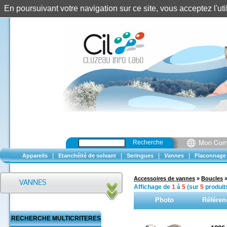
En poursuivant votre navigation sur ce site, vous acceptez l'u
Recherche
|
|
|
|
Appareils
Etanchéité de solvant
Seringues
Vannes
Flaconnage
Accessoires de vannes
»
Boucles
Affichage de
1
à
5
(sur
5
produit
Photo
Référen
RECHERCHE MULTICRITERES