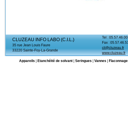
Tel : 05.57.46.00
CLUZEAU INFO LABO (C.I.L.)
Fax : 05.57.46.5
35 rue Jean Louis Faure
cil@cluzeau.fr
33220 Sainte-Foy-La-Grande
www.cluzeau.fr
Appareils
|
Etanchéité de solvant
|
Seringues
|
Vannes
|
Flaconnage