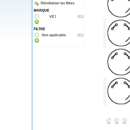
Réinitialiser les filtres.
MARQUE
VICI
(
11
)
FILTRE
Non applicable
(
11
)