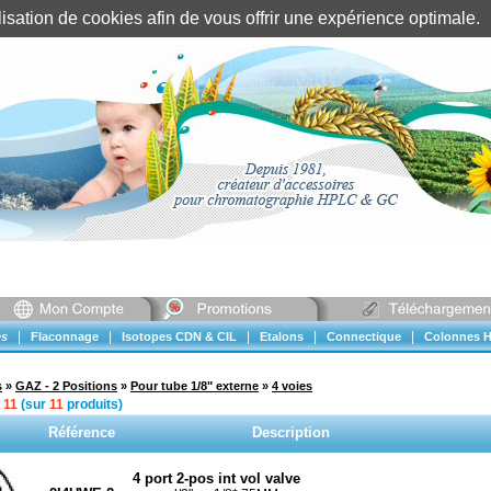
tilisation de cookies afin de vous offrir une expérience optimal
Identification client
||
Mon compte
|
|
|
|
|
s
Flaconnage
Isotopes CDN & CIL
Etalons
Connectique
Colonnes H
s
»
GAZ - 2 Positions
»
Pour tube 1/8" externe
»
4 voies
à
11
(sur
11
produits)
Référence
Description
4 port 2-pos int vol valve