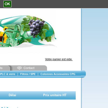
e.
OK
Votre panier est vide.
|
|
PLC & verre
Filtres / SPE
Colonnes Accessoires CPG
Délai
Prix unitaire HT