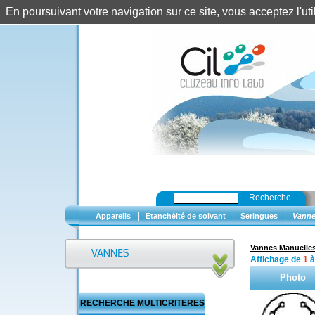
En poursuivant votre navigation sur ce site, vous acceptez l'u
Recherche
|
|
|
Appareils
Etanchéité de solvant
Seringues
Vanne
Vannes Manuelle
Affichage de
1
Photo
RECHERCHE MULTICRITERES