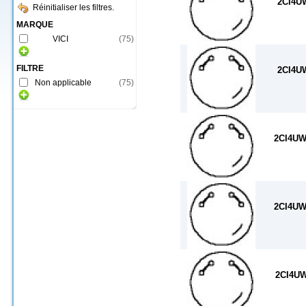
2CI4U
Réinitialiser les filtres.
MARQUE
VICI
(
75
)
FILTRE
2CI4U
Non applicable
(
75
)
2CI4UW
2CI4UW
2CI4U