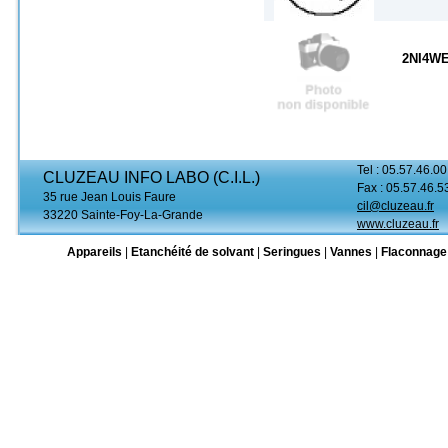
2NI4WE
Tel : 05.57.46.00
CLUZEAU INFO LABO (C.I.L.)
Fax : 05.57.46.5
35 rue Jean Louis Faure
cil@cluzeau.fr
33220 Sainte-Foy-La-Grande
www.cluzeau.fr
Appareils
|
Etanchéité de solvant
|
Seringues
|
Vannes
|
Flaconnage