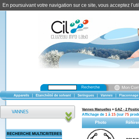
En poursuivant votre navigation sur ce site, vous acceptez l'u
Recherche
|
|
|
|
Appareils
Etanchéité de solvant
Seringues
Vannes
Flaconnage
Vannes Manuelles
»
GAZ - 2 Positi
Affichage de
1
à
15
(sur
75
produ
Photo
Référe
RECHERCHE MULTICRITERES