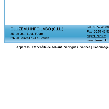
Tel : 05.57.46.00
CLUZEAU INFO LABO (C.I.L.)
Fax : 05.57.46.5
35 rue Jean Louis Faure
cil@cluzeau.fr
33220 Sainte-Foy-La-Grande
www.cluzeau.fr
Appareils
|
Etanchéité de solvant
|
Seringues
|
Vannes
|
Flaconnage