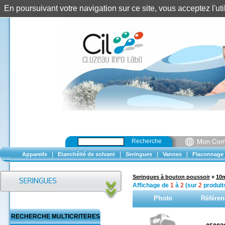
En poursuivant votre navigation sur ce site, vous acceptez l'u
Recherche
|
|
|
|
Appareils
Etanchéité de solvant
Seringues
Vannes
Flaconnage
Seringues à bouton poussoir
»
10
Affichage de
1
à
2
(sur
2
produit
Photo
Référen
RECHERCHE MULTICRITERES