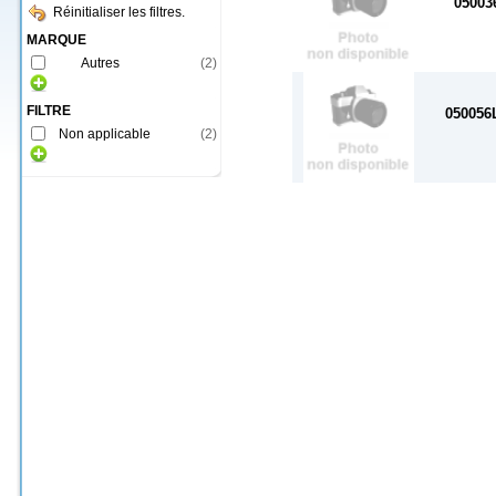
05003
Réinitialiser les filtres.
MARQUE
Autres
(
2
)
FILTRE
050056
Non applicable
(
2
)