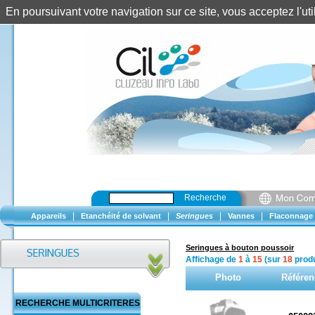
En poursuivant votre navigation sur ce site, vous acceptez l'u
Recherche
|
|
|
|
Appareils
Etanchéité de solvant
Seringues
Vannes
Flaconnage
Seringues à bouton poussoir
Affichage de
1
à
15
(sur
18
produ
Photo
Référen
RECHERCHE MULTICRITERES