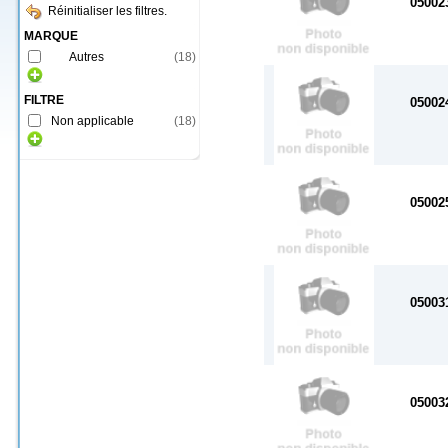
05002
Réinitialiser les filtres.
MARQUE
Autres
(
18
)
FILTRE
05002
Non applicable
(
18
)
05002
05003
05003