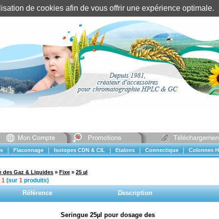
tilisation de cookies afin de vous offrir une expérience optimal
Identification client
||
Mon compte
|
|
|
|
|
s
Flaconnage
Isotopes CDN & CIL
Etalons
Connectique
Colonnes H
 des Gaz & Liquides
»
Fixe
»
25 µl
à
1
(sur
1
produits)
Référence
Description
Seringue 25µl pour dosage des