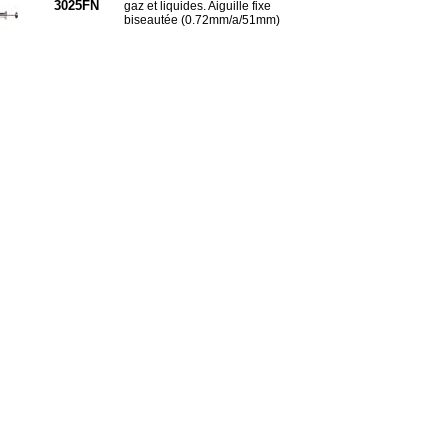
3025FN
gaz et liquides. Aiguille fixe
biseautée (0.72mm/a/51mm)