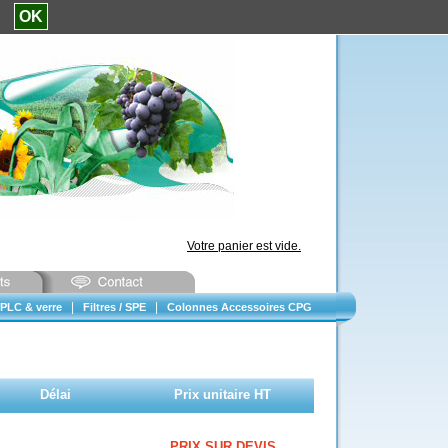
e.
OK
Votre panier est vide.
|
|
PLC & verre
Filtres / SPE
Colonnes Accessoires CPG
Délai
Prix unitaire HT
PRIX SUR DEVIS