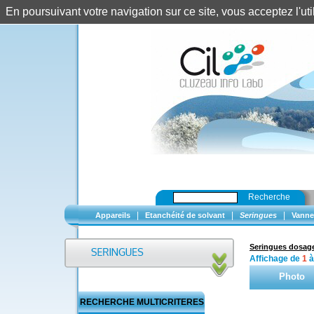
En poursuivant votre navigation sur ce site, vous acceptez l'u
Recherche
|
|
|
Appareils
Etanchéité de solvant
Seringues
Vanne
Seringues dosage
Affichage de
1
Photo
RECHERCHE MULTICRITERES