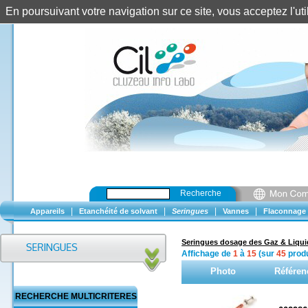
En poursuivant votre navigation sur ce site, vous acceptez l'u
Recherche
|
|
|
|
Appareils
Etanchéité de solvant
Seringues
Vannes
Flaconnage
Seringues dosage des Gaz & Liqui
Affichage de
1
à
15
(sur
45
produ
Photo
Référen
RECHERCHE MULTICRITERES