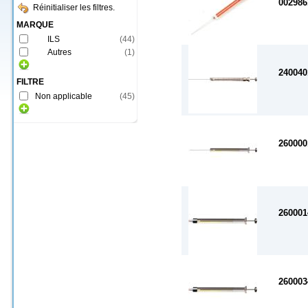
002986
Réinitialiser les filtres.
MARQUE
ILS
(
44
)
Autres
(
1
)
240040
FILTRE
Non applicable
(
45
)
260000
260001
260003