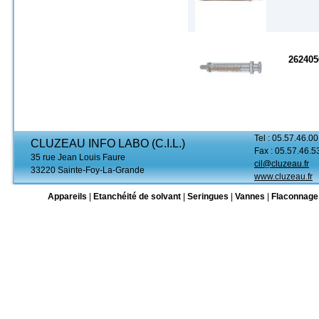
262405
Tel : 05.57.46.00
CLUZEAU INFO LABO (C.I.L.)
Fax : 05.57.46.5
35 rue Jean Louis Faure
cil@cluzeau.fr
33220 Sainte-Foy-La-Grande
www.cluzeau.fr
Appareils
|
Etanchéité de solvant
|
Seringues
|
Vannes
|
Flaconnage