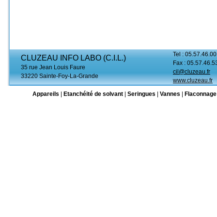
Tel : 05.57.46.00
CLUZEAU INFO LABO (C.I.L.)
Fax : 05.57.46.5
35 rue Jean Louis Faure
cil@cluzeau.fr
33220 Sainte-Foy-La-Grande
www.cluzeau.fr
Appareils
|
Etanchéité de solvant
|
Seringues
|
Vannes
|
Flaconnage