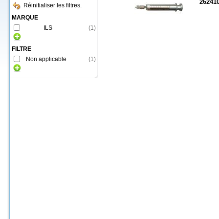
26241
Réinitialiser les filtres.
MARQUE
ILS
(
1
)
FILTRE
Non applicable
(
1
)