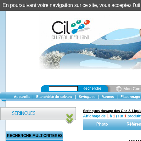
En poursuivant votre navigation sur ce site, vous acceptez l'u
Recherche
|
|
|
|
Appareils
Etanchéité de solvant
Seringues
Vannes
Flaconnage
Seringues dosage des Gaz & Liqui
Affichage de
1
à
1
(sur
1
produit
Photo
Référe
RECHERCHE MULTICRITERES