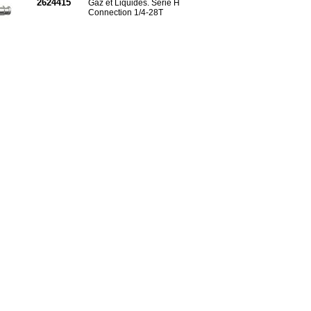
2624415
Gaz et Liquides. Série H
Connection 1/4-28T