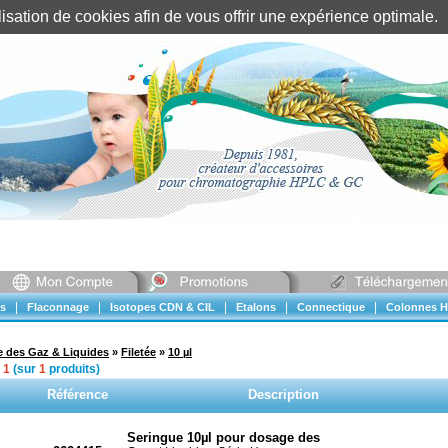
tilisation de cookies afin de vous offrir une expérience optimal
Identification client
||
Mon compte
|
|
|
|
|
s
Flaconnage
Isotopes CDN & CIL
Etalons
Connectique
Colonnes H
 des Gaz & Liquides
»
Filetée
»
10 µl
à
1
(sur
1
produits)
Référence
Description
Seringue 10µl pour dosage des