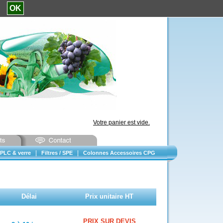
e.
OK
Votre panier est vide.
|
|
PLC & verre
Filtres / SPE
Colonnes Accessoires CPG
Délai
Prix unitaire HT
PRIX SUR DEVIS