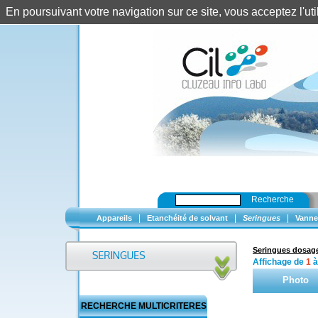
En poursuivant votre navigation sur ce site, vous acceptez l'u
Recherche
|
|
|
Appareils
Etanchéité de solvant
Seringues
Vanne
Seringues dosage
Affichage de
1
Photo
RECHERCHE MULTICRITERES