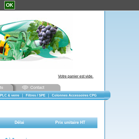
e.
OK
Votre panier est vide.
|
|
PLC & verre
Filtres / SPE
Colonnes Accessoires CPG
Délai
Prix unitaire HT