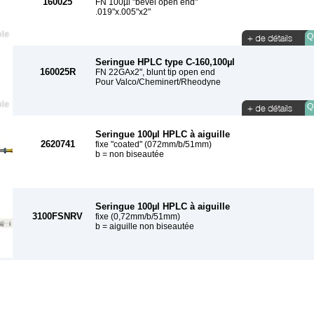
160025
FN 100µl "bevel open end"
.019"x.005"x2"
Qu
Seringue HPLC type C-160,100µl
160025R
FN 22GAx2", blunt tip open end
Pour Valco/Cheminert/Rheodyne
Qu
Seringue 100µl HPLC à aiguille
2620741
fixe "coated" (072mm/b/51mm)
b = non biseautée
Seringue 100µl HPLC à aiguille
3100FSNRV
fixe (0,72mm/b/51mm)
b = aiguille non biseautée