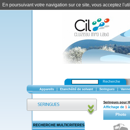
En poursuivant votre navigation sur ce site, vous acceptez l'u
Recherche
|
|
|
Appareils
Etanchéité de solvant
Seringues
Vanne
Seringues pour 
Affichage de
1
Photo
RECHERCHE MULTICRITERES