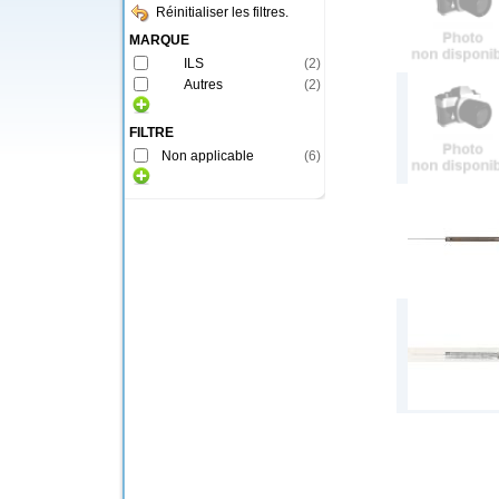
Réinitialiser les filtres.
MARQUE
ILS
(
2
)
Autres
(
2
)
FILTRE
Non applicable
(
6
)