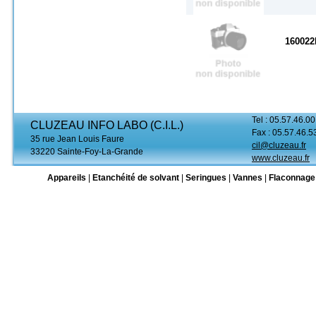
160022
Tel : 05.57.46.00
CLUZEAU INFO LABO (C.I.L.)
Fax : 05.57.46.5
35 rue Jean Louis Faure
cil@cluzeau.fr
33220 Sainte-Foy-La-Grande
www.cluzeau.fr
Appareils
|
Etanchéité de solvant
|
Seringues
|
Vannes
|
Flaconnage