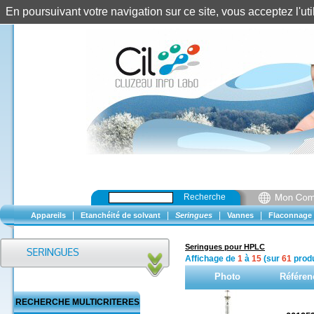
En poursuivant votre navigation sur ce site, vous acceptez l'u
Recherche
|
|
|
|
Appareils
Etanchéité de solvant
Seringues
Vannes
Flaconnage
Seringues pour HPLC
Affichage de
1
à
15
(sur
61
produ
Photo
Référen
RECHERCHE MULTICRITERES