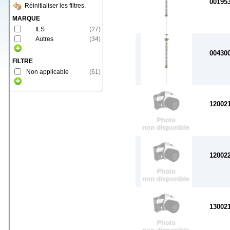
00195
Réinitialiser les filtres.
MARQUE
ILS
(
27
)
Autres
(
34
)
00430
FILTRE
Non applicable
(
61
)
12002
12002
13002