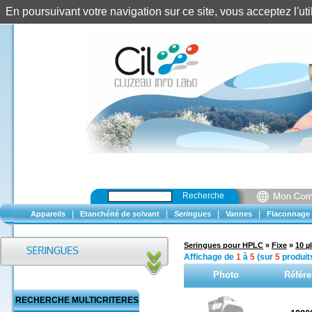
En poursuivant votre navigation sur ce site, vous acceptez l'u
Recherche
|
|
|
|
Appareils
Etanchéité de solvant
Seringues
Vannes
Flaconnage
Seringues pour HPLC
»
Fixe
»
10 µl
Affichage de
1
à
5
(sur
5
produit
Photo
Référ
RECHERCHE MULTICRITERES