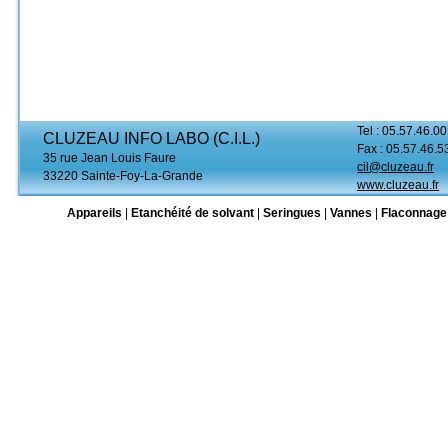
Tel : 05.57.46.00
CLUZEAU INFO LABO (C.I.L.)
Fax : 05.57.46.5
35 rue Jean Louis Faure
cil@cluzeau.fr
33220 Sainte-Foy-La-Grande
www.cluzeau.fr
Appareils
|
Etanchéité de solvant
|
Seringues
|
Vannes
|
Flaconnage