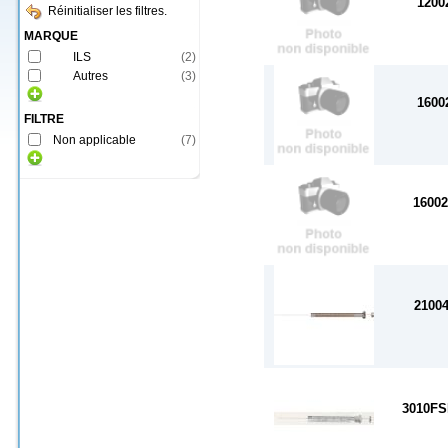
1200
Réinitialiser les filtres.
MARQUE
ILS
(
2
)
Autres
(
3
)
1600
FILTRE
Non applicable
(
7
)
1600
2100
3010F