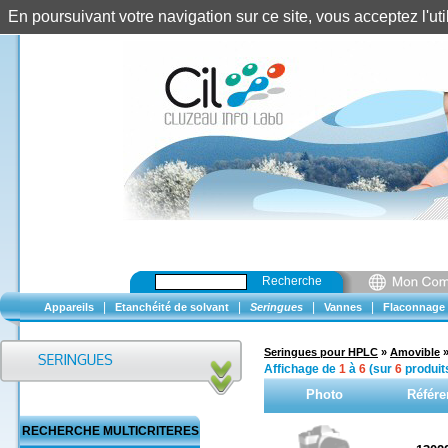
En poursuivant votre navigation sur ce site, vous acceptez l'u
Recherche
|
|
|
|
Appareils
Etanchéité de solvant
Seringues
Vannes
Flaconnage
Seringues pour HPLC
»
Amovible
Affichage de
1
à
6
(sur
6
produit
Photo
Référe
RECHERCHE MULTICRITERES