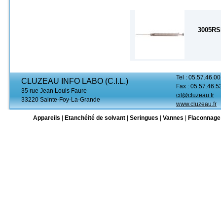
3005R
Tel : 05.57.46.00
CLUZEAU INFO LABO (C.I.L.)
Fax : 05.57.46.5
35 rue Jean Louis Faure
cil@cluzeau.fr
33220 Sainte-Foy-La-Grande
www.cluzeau.fr
Appareils
|
Etanchéité de solvant
|
Seringues
|
Vannes
|
Flaconnage