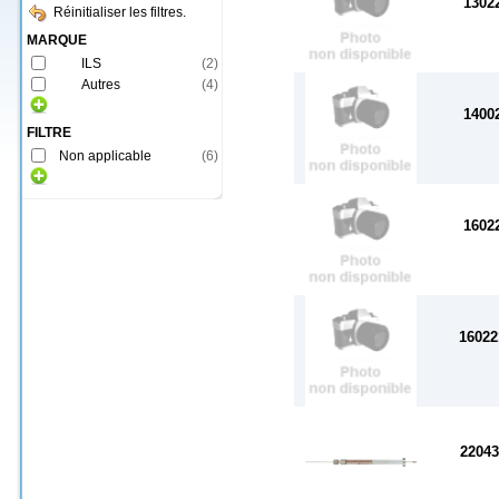
1302
Réinitialiser les filtres.
MARQUE
ILS
(
2
)
Autres
(
4
)
1400
FILTRE
Non applicable
(
6
)
1602
16022
22043