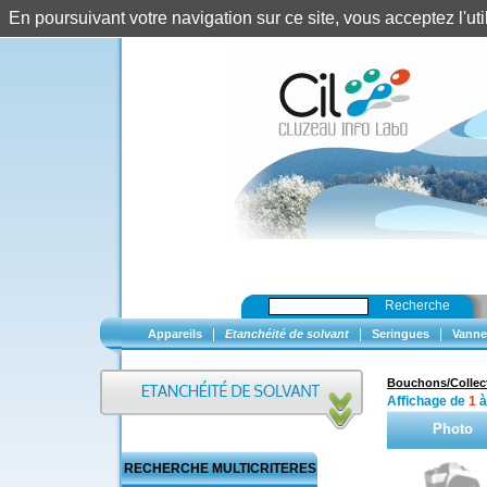
En poursuivant votre navigation sur ce site, vous acceptez l'u
Recherche
|
|
|
Appareils
Etanchéité de solvant
Seringues
Vanne
Bouchons/Collec
Affichage de
1
Photo
RECHERCHE MULTICRITERES