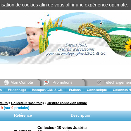
tilisation de cookies afin de vous offrir une expérience optimal
Identification client
||
Mon compte
|
|
|
|
|
s
Flaconnage
Isotopes CDN & CIL
Etalons
Connectique
Colonnes H
teurs
»
Collecteur (manifold)
»
Justrite connexion rapide
à
9
(sur
9
produits)
Référence
Description
Collecteur 10 voies Justrite