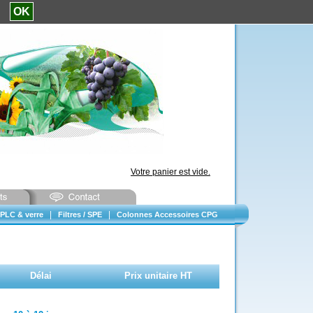
e.
OK
Votre panier est vide.
|
|
PLC & verre
Filtres / SPE
Colonnes Accessoires CPG
Délai
Prix unitaire HT