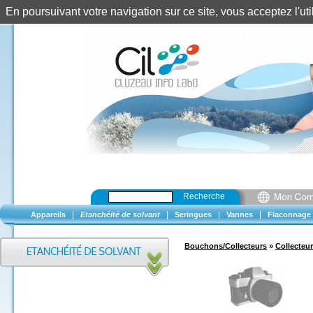
En poursuivant votre navigation sur ce site, vous acceptez l'u
Recherche
|
|
|
|
Appareils
Etanchéité de solvant
Seringues
Vannes
Flaconnage
Bouchons/Collecteurs
»
Collecteur