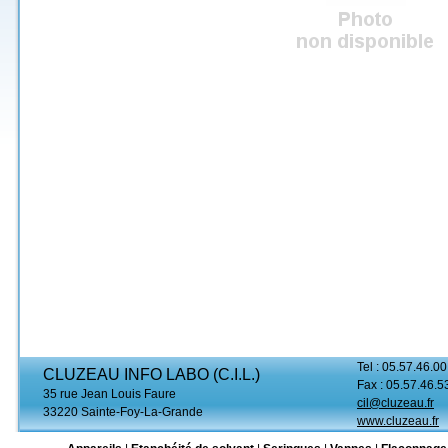
Tel : 05.57.46.00
CLUZEAU INFO LABO (C.I.L.)
Fax : 05.57.46.5
35 rue Jean Louis Faure
cil@cluzeau.fr
33220 Sainte-Foy-La-Grande
www.cluzeau.fr