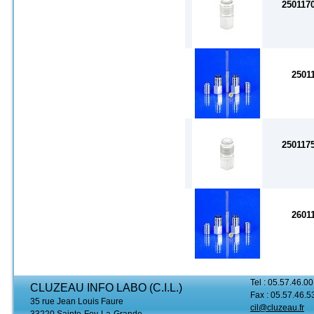
250117
2501
250117
2601
Tel : 05.57.46.00
CLUZEAU INFO LABO (C.I.L.)
Fax : 05.57.46.5
35 rue Jean Louis Faure
cil@cluzeau.fr