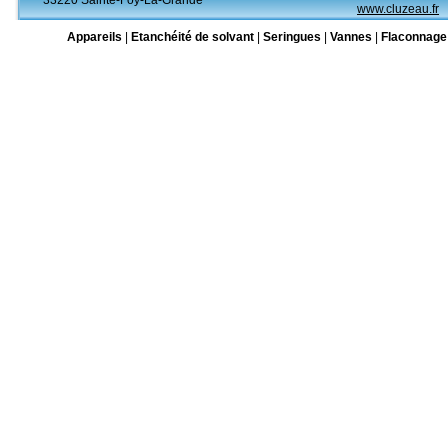
33220 Sainte-Foy-La-Grande
www.cluzeau.fr
Appareils
|
Etanchéité de solvant
|
Seringues
|
Vannes
|
Flaconnage