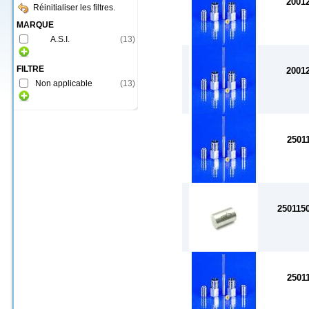
2001
Réinitialiser les filtres.
MARQUE
A.S.I.
(
13
)
FILTRE
2001
Non applicable
(
13
)
2501
250115
2501