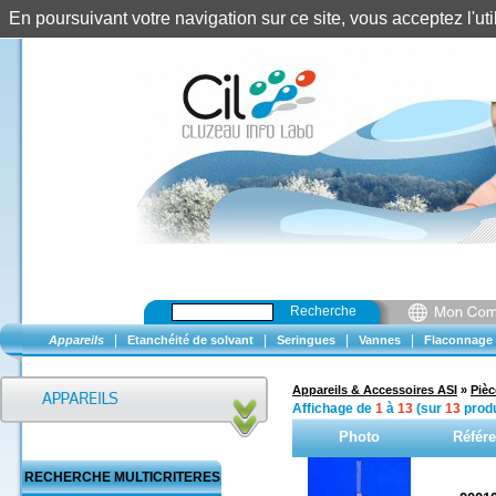
En poursuivant votre navigation sur ce site, vous acceptez l'u
Recherche
|
|
|
|
Appareils
Etanchéité de solvant
Seringues
Vannes
Flaconnage
Appareils & Accessoires ASI
»
Piè
Affichage de
1
à
13
(sur
13
produ
Photo
Référ
RECHERCHE MULTICRITERES