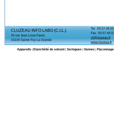
Tel : 05.57.46.00
CLUZEAU INFO LABO (C.I.L.)
Fax : 05.57.46.5
35 rue Jean Louis Faure
cil@cluzeau.fr
33220 Sainte-Foy-La-Grande
www.cluzeau.fr
Appareils
|
Etanchéité de solvant
|
Seringues
|
Vannes
|
Flaconnage