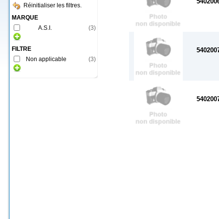
540200
Réinitialiser les filtres.
MARQUE
A.S.I.
(
3
)
FILTRE
540200
Non applicable
(
3
)
540200