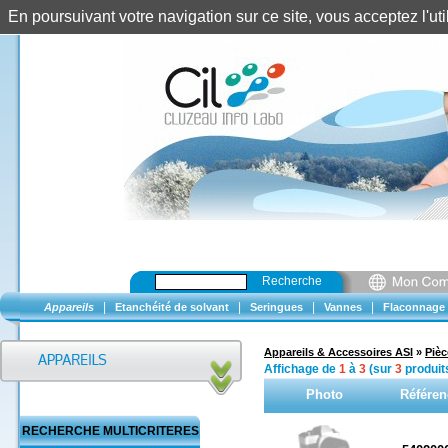
En poursuivant votre navigation sur ce site, vous acceptez l'u
Recherche
|
|
|
|
Appareils
Etanchéité de solvant
Seringues
Vannes
Flaconnage
Appareils & Accessoires ASI
»
Piè
Affichage de
1
à
3
(sur
3
produit
Photo
Référen
RECHERCHE MULTICRITERES