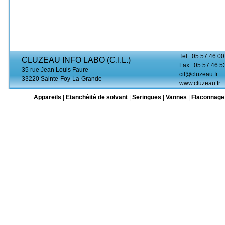
Tel : 05.57.46.00
CLUZEAU INFO LABO (C.I.L.)
Fax : 05.57.46.5
35 rue Jean Louis Faure
cil@cluzeau.fr
33220 Sainte-Foy-La-Grande
www.cluzeau.fr
Appareils
|
Etanchéité de solvant
|
Seringues
|
Vannes
|
Flaconnage