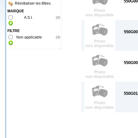
550G00
Réinitialiser les filtres.
MARQUE
A.S.I.
(
4
)
FILTRE
550G00
Non applicable
(
4
)
550G00
550G01