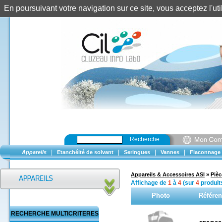
En poursuivant votre navigation sur ce site, vous acceptez l'u
Recherche
|
|
|
|
Appareils
Etanchéité de solvant
Seringues
Vannes
Flaconnage
Appareils & Accessoires ASI
»
Piè
Affichage de
1
à
4
(sur
4
produit
Photo
Référen
RECHERCHE MULTICRITERES