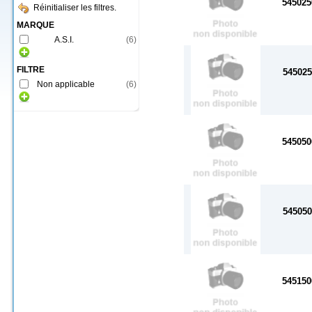
54502
Réinitialiser les filtres.
MARQUE
A.S.I.
(
6
)
FILTRE
54502
Non applicable
(
6
)
54505
54505
54515