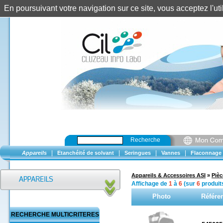
En poursuivant votre navigation sur ce site, vous acceptez l'u
Recherche
|
|
|
|
Appareils
Etanchéité de solvant
Seringues
Vannes
Flaconnage
Appareils & Accessoires ASI
»
Piè
Affichage de
1
à
6
(sur
6
produit
Photo
Référe
RECHERCHE MULTICRITERES