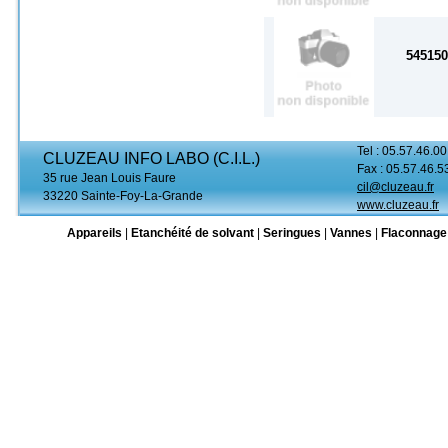
54515
Tel : 05.57.46.00
CLUZEAU INFO LABO (C.I.L.)
Fax : 05.57.46.5
35 rue Jean Louis Faure
cil@cluzeau.fr
33220 Sainte-Foy-La-Grande
www.cluzeau.fr
Appareils
|
Etanchéité de solvant
|
Seringues
|
Vannes
|
Flaconnage