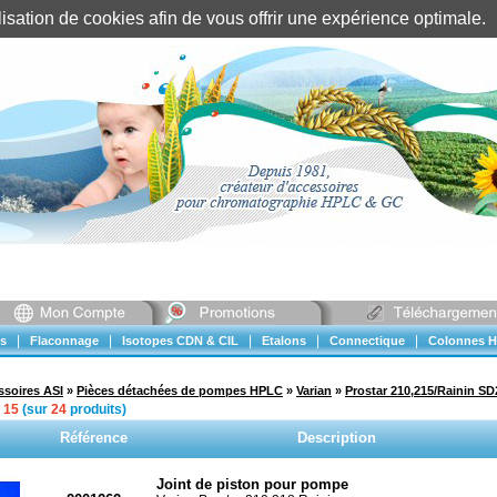
tilisation de cookies afin de vous offrir une expérience optimal
Identification client
||
Mon compte
|
|
|
|
|
s
Flaconnage
Isotopes CDN & CIL
Etalons
Connectique
Colonnes H
ssoires ASI
»
Pièces détachées de pompes HPLC
»
Varian
»
Prostar 210,215/Rainin S
à
15
(sur
24
produits)
Référence
Description
Joint de piston pour pompe