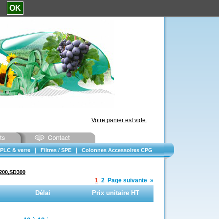
e.
OK
Votre panier est vide.
|
|
PLC & verre
Filtres / SPE
Colonnes Accessoires CPG
D200,SD300
1
2
Page suivante
»
Délai
Prix unitaire HT