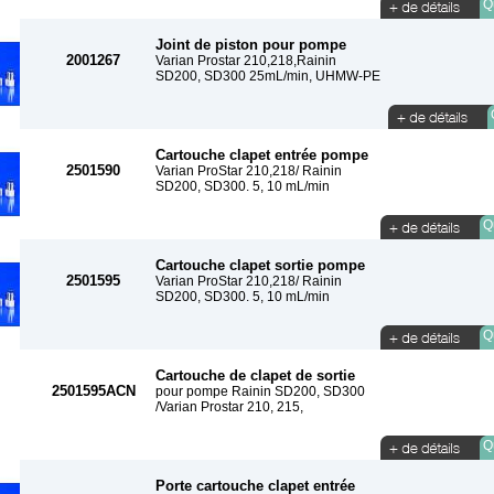
Qu
Joint de piston pour pompe
2001267
Varian Prostar 210,218,Rainin
SD200, SD300 25mL/min, UHMW-PE
Cartouche clapet entrée pompe
2501590
Varian ProStar 210,218/ Rainin
SD200, SD300. 5, 10 mL/min
Qu
Cartouche clapet sortie pompe
2501595
Varian ProStar 210,218/ Rainin
SD200, SD300. 5, 10 mL/min
Qu
Cartouche de clapet de sortie
2501595ACN
pour pompe Rainin SD200, SD300
/Varian Prostar 210, 215,
Qu
Porte cartouche clapet entrée