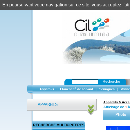
En poursuivant votre navigation sur ce site, vous acceptez l'u
Recherche
|
|
|
Appareils
Etanchéité de solvant
Seringues
Vanne
Appareils & Acce
Affichage de
1
Photo
RECHERCHE MULTICRITERES