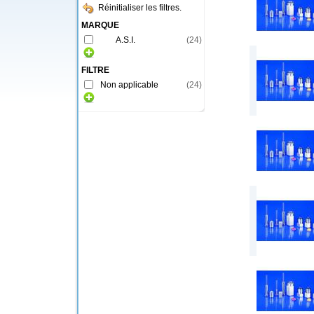
Réinitialiser les filtres.
MARQUE
A.S.I.
(
24
)
FILTRE
Non applicable
(
24
)