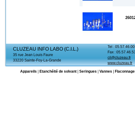
2601
Tel : 05.57.46.00
CLUZEAU INFO LABO (C.I.L.)
Fax : 05.57.46.5
35 rue Jean Louis Faure
cil@cluzeau.fr
33220 Sainte-Foy-La-Grande
www.cluzeau.fr
Appareils
|
Etanchéité de solvant
|
Seringues
|
Vannes
|
Flaconnage