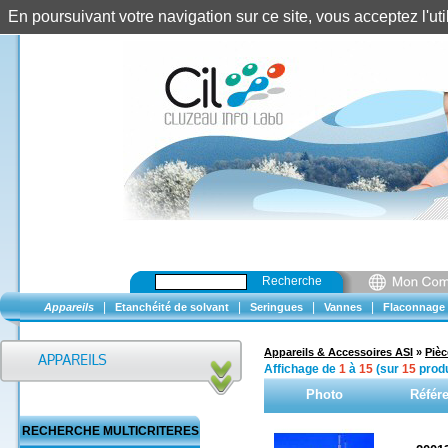
En poursuivant votre navigation sur ce site, vous acceptez l'u
Recherche
|
|
|
|
Appareils
Etanchéité de solvant
Seringues
Vannes
Flaconnage
Appareils & Accessoires ASI
»
Piè
Affichage de
1
à
15
(sur
15
produ
Photo
Référ
RECHERCHE MULTICRITERES