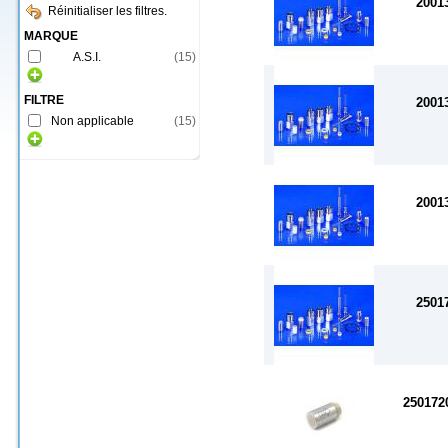
2001
Réinitialiser les filtres.
MARQUE
A.S.I.
(
15
)
FILTRE
2001
Non applicable
(
15
)
2001
2501
25017