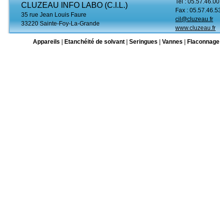
Tel : 05.57.46.00
CLUZEAU INFO LABO (C.I.L.)
Fax : 05.57.46.5
35 rue Jean Louis Faure
cil@cluzeau.fr
33220 Sainte-Foy-La-Grande
www.cluzeau.fr
Appareils
|
Etanchéité de solvant
|
Seringues
|
Vannes
|
Flaconnage