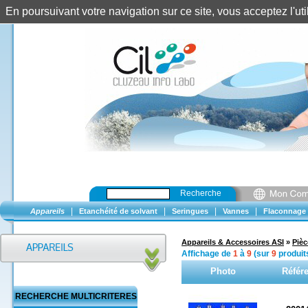
En poursuivant votre navigation sur ce site, vous acceptez l'u
Recherche
|
|
|
|
Appareils
Etanchéité de solvant
Seringues
Vannes
Flaconnage
Appareils & Accessoires ASI
»
Piè
Affichage de
1
à
9
(sur
9
produit
Photo
Référ
RECHERCHE MULTICRITERES