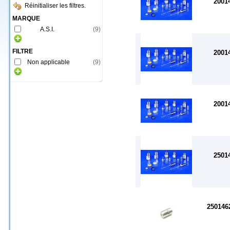
2001
Réinitialiser les filtres.
MARQUE
A.S.I.
(
9
)
FILTRE
2001
Non applicable
(
9
)
2001
2501
25014