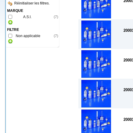
2000
Réinitialiser les filtres.
MARQUE
A.S.I.
(
7
)
FILTRE
2000
Non applicable
(
7
)
2000
2000
2000