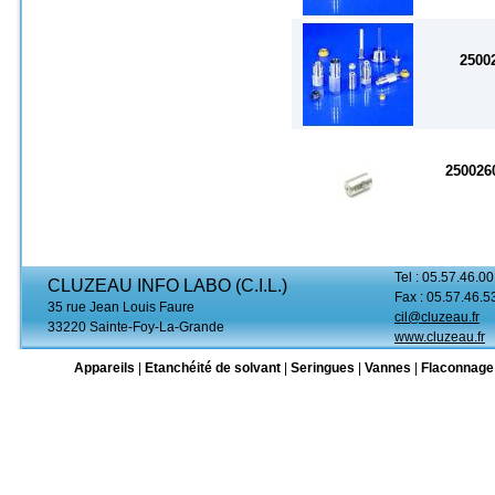
2500
25002
Tel : 05.57.46.00
CLUZEAU INFO LABO (C.I.L.)
Fax : 05.57.46.5
35 rue Jean Louis Faure
cil@cluzeau.fr
33220 Sainte-Foy-La-Grande
www.cluzeau.fr
Appareils
|
Etanchéité de solvant
|
Seringues
|
Vannes
|
Flaconnage