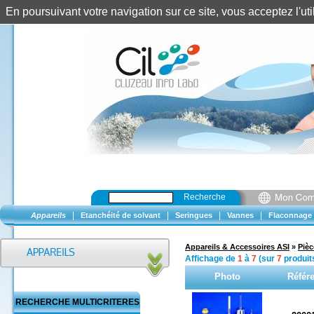
En poursuivant votre navigation sur ce site, vous acceptez l'u
Recherche
|
|
|
|
Appareils
Etanchéité de solvant
Seringues
Vannes
Flaconnage
Appareils & Accessoires ASI
»
Piè
Affichage de
1
à
7
(sur
7
produit
Photo
Référ
RECHERCHE MULTICRITERES