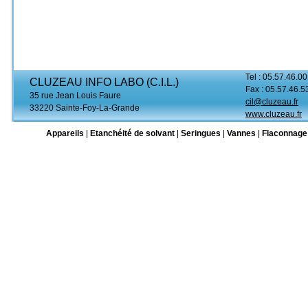
Tel : 05.57.46.00
CLUZEAU INFO LABO (C.I.L.)
Fax : 05.57.46.5
35 rue Jean Louis Faure
cil@cluzeau.fr
33220 Sainte-Foy-La-Grande
www.cluzeau.fr
Appareils
|
Etanchéité de solvant
|
Seringues
|
Vannes
|
Flaconnage