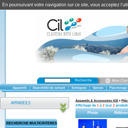
En poursuivant votre navigation sur ce site, vous acceptez l'u
Recherche
|
|
|
|
Appareils
Etanchéité de solvant
Seringues
Vannes
Flaconnage
Appareils & Accessoires ASI
»
Piè
Affichage de
1
à
2
(sur
2
produit
Photo
Référen
RECHERCHE MULTICRITERES