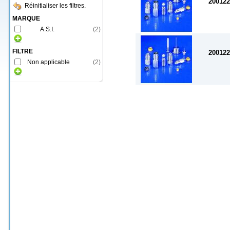
200122
Réinitialiser les filtres.
MARQUE
A.S.I.
(
2
)
FILTRE
200122
Non applicable
(
2
)