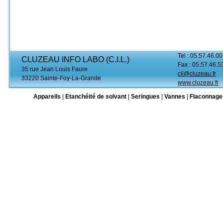
Tel : 05.57.46.00
CLUZEAU INFO LABO (C.I.L.)
Fax : 05.57.46.5
35 rue Jean Louis Faure
cil@cluzeau.fr
33220 Sainte-Foy-La-Grande
www.cluzeau.fr
Appareils
|
Etanchéité de solvant
|
Seringues
|
Vannes
|
Flaconnage