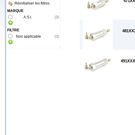
471X
Réinitialiser les filtres.
MARQUE
A.S.I.
(
3
)
FILTRE
481XX
Non applicable
(
3
)
491XX