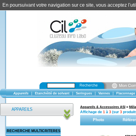
En poursuivant votre navigation sur ce site, vous acceptez l'u
Recherche
|
|
|
|
Appareils
Etanchéité de solvant
Seringues
Vannes
Flaconnage
Appareils & Accessoires ASI
»
Mél
Affichage de
1
à
3
(sur
3
produit
Photo
Référe
RECHERCHE MULTICRITERES