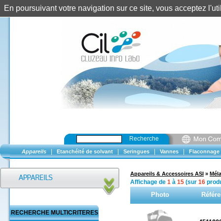
En poursuivant votre navigation sur ce site, vous acceptez l'u
Recherche
|
|
|
|
Appareils
Etanchéité de solvant
Seringues
Vannes
Flaconnage
Appareils & Accessoires ASI
»
Mél
Affichage de
1
à
15
(sur
16
produ
Photo
Référ
RECHERCHE MULTICRITERES