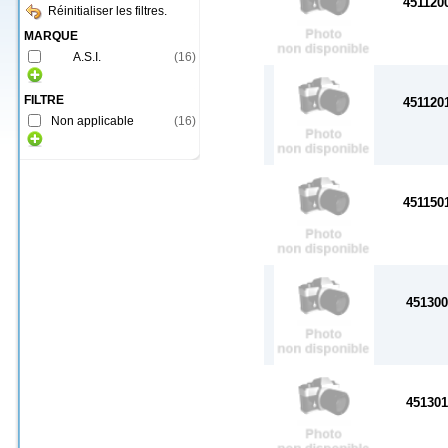
451120
Réinitialiser les filtres.
MARQUE
A.S.I.
(
16
)
FILTRE
451120
Non applicable
(
16
)
451150
45130
45130