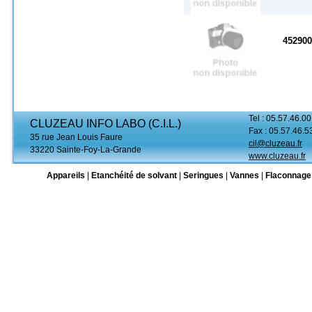
45290
Tel : 05.57.46.00
CLUZEAU INFO LABO (C.I.L.)
Fax : 05.57.46.5
35 rue Jean Louis Faure
cil@cluzeau.fr
33220 Sainte-Foy-La-Grande
www.cluzeau.fr
Appareils
|
Etanchéité de solvant
|
Seringues
|
Vannes
|
Flaconnage