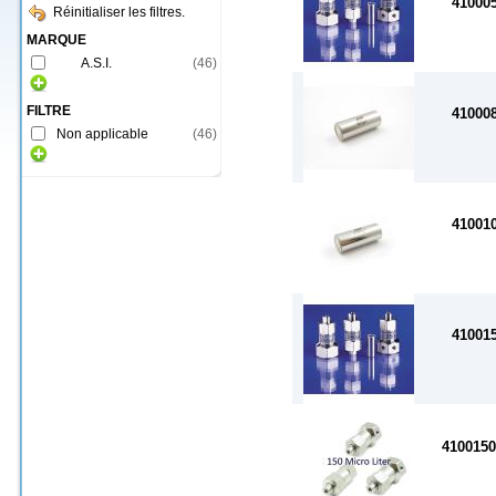
41000
Réinitialiser les filtres.
MARQUE
A.S.I.
(
46
)
FILTRE
41000
Non applicable
(
46
)
41001
41001
410015