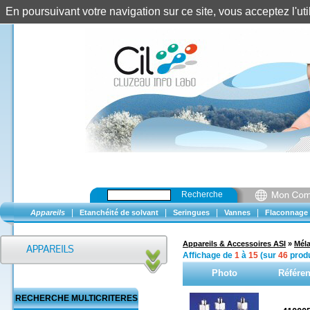
En poursuivant votre navigation sur ce site, vous acceptez l'u
Recherche
|
|
|
|
Appareils
Etanchéité de solvant
Seringues
Vannes
Flaconnage
Appareils & Accessoires ASI
»
Mél
Affichage de
1
à
15
(sur
46
produ
Photo
Référe
RECHERCHE MULTICRITERES