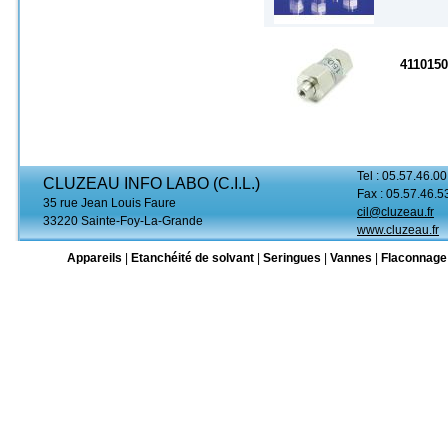
411015
Tel : 05.57.46.00
CLUZEAU INFO LABO (C.I.L.)
Fax : 05.57.46.5
35 rue Jean Louis Faure
cil@cluzeau.fr
33220 Sainte-Foy-La-Grande
www.cluzeau.fr
Appareils
|
Etanchéité de solvant
|
Seringues
|
Vannes
|
Flaconnage