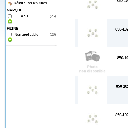
850-10
Réinitialiser les filtres.
MARQUE
A.S.I.
(
26
)
FILTRE
850-102
Non applicable
(
26
)
850-10
850-10
850-102