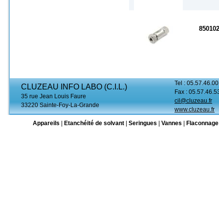
85010
Tel : 05.57.46.00
CLUZEAU INFO LABO (C.I.L.)
Fax : 05.57.46.5
35 rue Jean Louis Faure
cil@cluzeau.fr
33220 Sainte-Foy-La-Grande
www.cluzeau.fr
Appareils
|
Etanchéité de solvant
|
Seringues
|
Vannes
|
Flaconnage