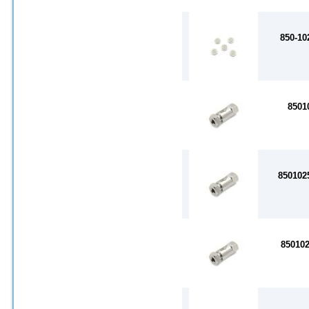
850-10
8501
850102
85010