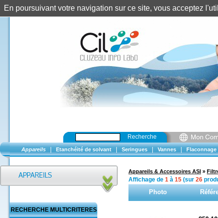
En poursuivant votre navigation sur ce site, vous acceptez l'u
Recherche
|
|
|
|
Appareils
Etanchéité de solvant
Seringues
Vannes
Flaconnage
Appareils & Accessoires ASI
»
Fil
Affichage de
1
à
15
(sur
26
produ
Photo
Référ
RECHERCHE MULTICRITERES