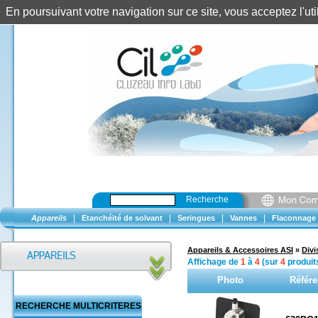
En poursuivant votre navigation sur ce site, vous acceptez l'u
Recherche
|
|
|
|
Appareils
Etanchéité de solvant
Seringues
Vannes
Flaconnage
Appareils & Accessoires ASI
»
Divi
Affichage de
1
à
4
(sur
4
produit
Photo
Référ
RECHERCHE MULTICRITERES