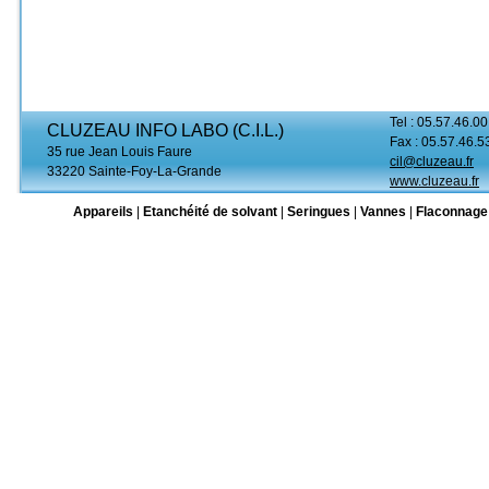
Tel : 05.57.46.00
CLUZEAU INFO LABO (C.I.L.)
Fax : 05.57.46.5
35 rue Jean Louis Faure
cil@cluzeau.fr
33220 Sainte-Foy-La-Grande
www.cluzeau.fr
Appareils
|
Etanchéité de solvant
|
Seringues
|
Vannes
|
Flaconnage