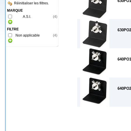
630PO
Réinitialiser les filtres.
MARQUE
A.S.I.
(
4
)
FILTRE
630PO
Non applicable
(
4
)
640PO
640PO