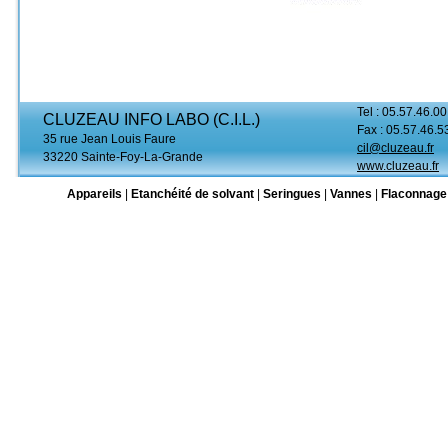
Tel : 05.57.46.00
CLUZEAU INFO LABO (C.I.L.)
Fax : 05.57.46.5
35 rue Jean Louis Faure
cil@cluzeau.fr
33220 Sainte-Foy-La-Grande
www.cluzeau.fr
Appareils
|
Etanchéité de solvant
|
Seringues
|
Vannes
|
Flaconnage