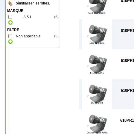
610PR
Réinitialiser les filtres.
MARQUE
A.S.I.
(
5
)
FILTRE
610PR
Non applicable
(
5
)
610PR
610PR
610PR