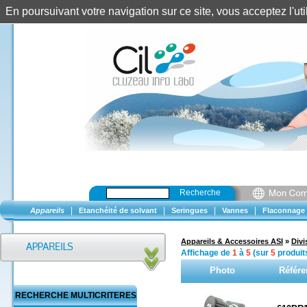
En poursuivant votre navigation sur ce site, vous acceptez l'u
Recherche
|
|
|
|
Appareils
Etanchéité de solvant
Seringues
Vannes
Flaconnage
Appareils & Accessoires ASI
»
Divi
Affichage de
1
à
5
(sur
5
produit
Photo
Référe
RECHERCHE MULTICRITERES