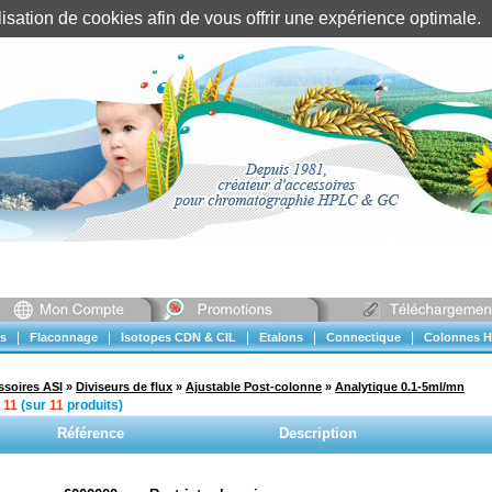
tilisation de cookies afin de vous offrir une expérience optimal
Identification client
||
Mon compte
|
|
|
|
|
s
Flaconnage
Isotopes CDN & CIL
Etalons
Connectique
Colonnes H
ssoires ASI
»
Diviseurs de flux
»
Ajustable Post-colonne
»
Analytique 0.1-5ml/mn
à
11
(sur
11
produits)
Référence
Description