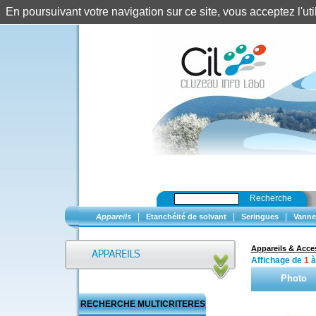
En poursuivant votre navigation sur ce site, vous acceptez l'u
Recherche
|
|
|
Appareils
Etanchéité de solvant
Seringues
Vanne
Appareils & Acce
Affichage de
1
Photo
RECHERCHE MULTICRITERES