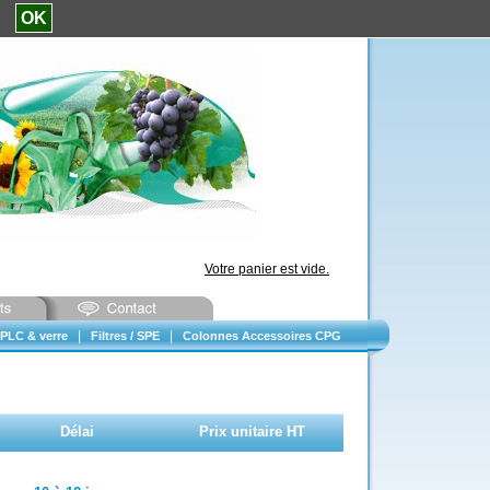
e.
OK
Votre panier est vide.
|
|
PLC & verre
Filtres / SPE
Colonnes Accessoires CPG
Délai
Prix unitaire HT