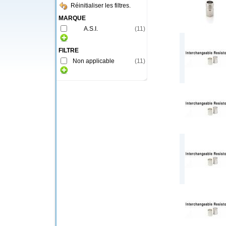
Réinitialiser les filtres.
MARQUE
A.S.I.
(
11
)
FILTRE
Non applicable
(
11
)