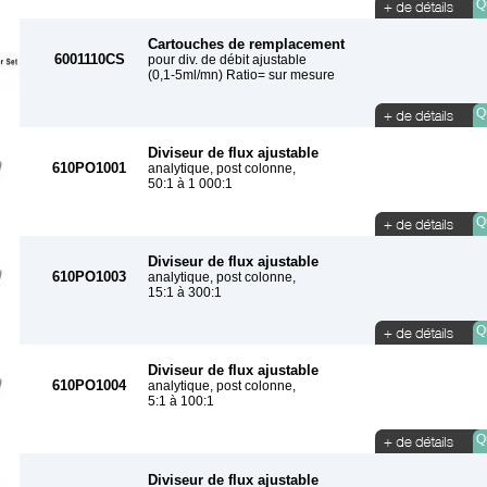
Qu
Cartouches de remplacement
6001110CS
pour div. de débit ajustable
(0,1-5ml/mn) Ratio= sur mesure
Qu
Diviseur de flux ajustable
610PO1001
analytique, post colonne,
50:1 à 1 000:1
Qu
Diviseur de flux ajustable
610PO1003
analytique, post colonne,
15:1 à 300:1
Qu
Diviseur de flux ajustable
610PO1004
analytique, post colonne,
5:1 à 100:1
Qu
Diviseur de flux ajustable