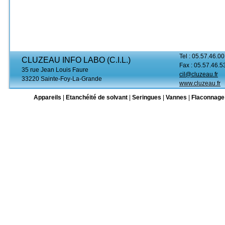
Tel : 05.57.46.00
CLUZEAU INFO LABO (C.I.L.)
Fax : 05.57.46.5
35 rue Jean Louis Faure
cil@cluzeau.fr
33220 Sainte-Foy-La-Grande
www.cluzeau.fr
Appareils
|
Etanchéité de solvant
|
Seringues
|
Vannes
|
Flaconnage