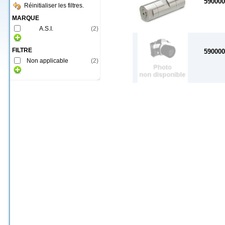
590000
Réinitialiser les filtres.
MARQUE
A.S.I.
(
2
)
FILTRE
590000
Non applicable
(
2
)