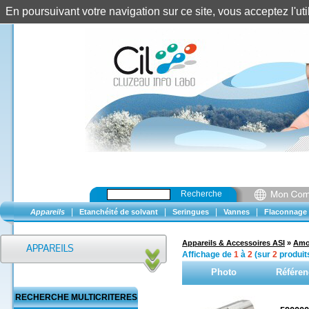
En poursuivant votre navigation sur ce site, vous acceptez l'u
Recherche
|
|
|
|
Appareils
Etanchéité de solvant
Seringues
Vannes
Flaconnage
Appareils & Accessoires ASI
»
Amor
Affichage de
1
à
2
(sur
2
produit
Photo
Référen
RECHERCHE MULTICRITERES