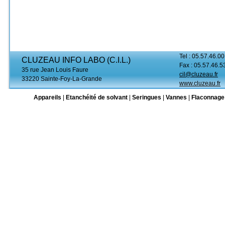
Tel : 05.57.46.00
CLUZEAU INFO LABO (C.I.L.)
Fax : 05.57.46.5
35 rue Jean Louis Faure
cil@cluzeau.fr
33220 Sainte-Foy-La-Grande
www.cluzeau.fr
Appareils
|
Etanchéité de solvant
|
Seringues
|
Vannes
|
Flaconnage