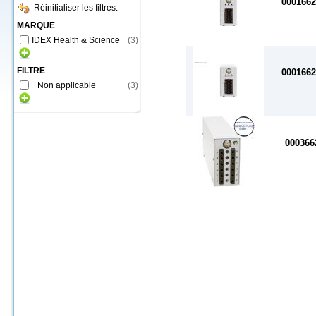
000166
Réinitialiser les filtres.
MARQUE
IDEX Health & Science
(
3
)
FILTRE
000166
Non applicable
(
3
)
000366