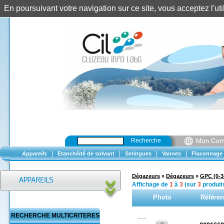
En poursuivant votre navigation sur ce site, vous acceptez l'u
Recherche
|
|
|
|
Appareils
Etanchéité de solvant
Seringues
Vannes
Flaconnage
Dégazeurs
»
Dégazeurs
»
GPC (0-3
Affichage de
1
à
3
(sur
3
produit
Photo
Référe
RECHERCHE MULTICRITERES