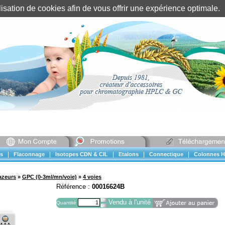
tilisation de cookies afin de vous offrir une expérience optimal
Identification client
||
Mon compte
|
|
|
|
|
s
Flaconnage
Isotopes CDN & CIL
Etalons
Connectique
Colonnes H
azeurs
»
GPC (0-3ml/mn/voie)
»
4 voies
Référence :
00016624B
Vendu à l'unité
Quantité