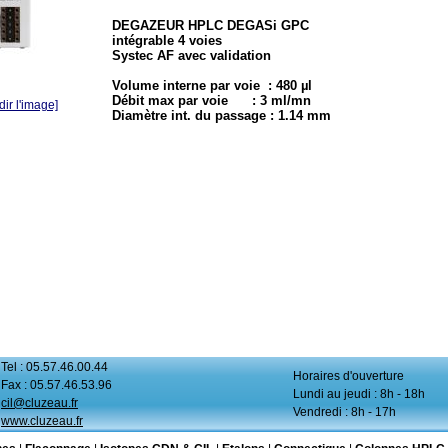
DEGAZEUR HPLC DEGASi GPC
intégrable 4 voies
Systec AF avec validation
Volume interne par voie : 480 µl
Débit max par voie : 3 ml/mn
ir l'image]
Diamètre int. du passage : 1.14 mm
Tel : 05.57.46.00.44
Horaires d'ouverture
Fax : 05.57.46.53.96
Lundi au jeudi : 8h - 18h
cil@cluzeau.fr
Vendredi : 8h - 17h
www.cluzeau.fr