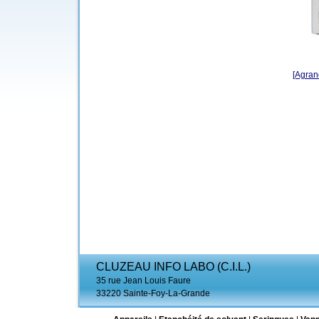
[Agrand
CLUZEAU INFO LABO (C.I.L.)
35 rue Jean Louis Faure
33220 Sainte-Foy-La-Grande