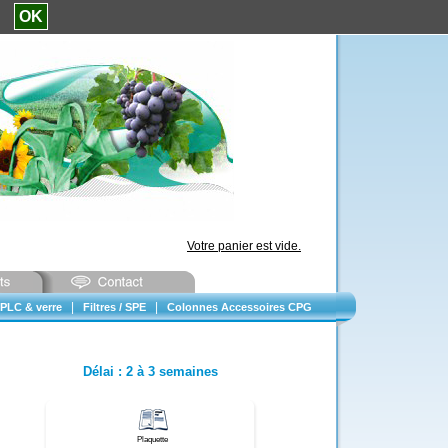
e.
OK
Votre panier est vide.
|
|
PLC & verre
Filtres / SPE
Colonnes Accessoires CPG
Délai
:
2 à 3 semaines
Plaquette