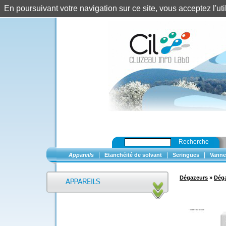
En poursuivant votre navigation sur ce site, vous acceptez l'u
Recherche
|
|
|
Appareils
Etanchéité de solvant
Seringues
Vanne
Dégazeurs
»
Dég