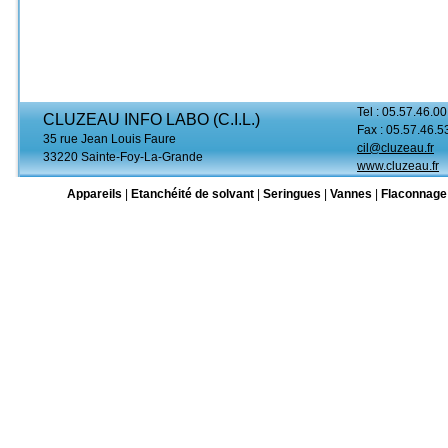
Tel : 05.57.46.00
CLUZEAU INFO LABO (C.I.L.)
Fax : 05.57.46.5
35 rue Jean Louis Faure
cil@cluzeau.fr
33220 Sainte-Foy-La-Grande
www.cluzeau.fr
Appareils
|
Etanchéité de solvant
|
Seringues
|
Vannes
|
Flaconnage