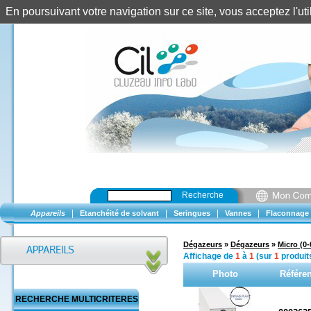
En poursuivant votre navigation sur ce site, vous acceptez l'u
Recherche
|
|
|
|
Appareils
Etanchéité de solvant
Seringues
Vannes
Flaconnage
Dégazeurs
»
Dégazeurs
»
Micro (0
Affichage de
1
à
1
(sur
1
produit
Photo
Référe
RECHERCHE MULTICRITERES