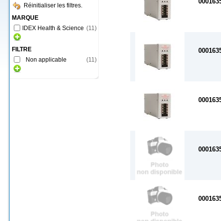
000163
Réinitialiser les filtres.
MARQUE
IDEX Health & Science
(
11
)
FILTRE
000163
Non applicable
(
11
)
000163
000163
000163