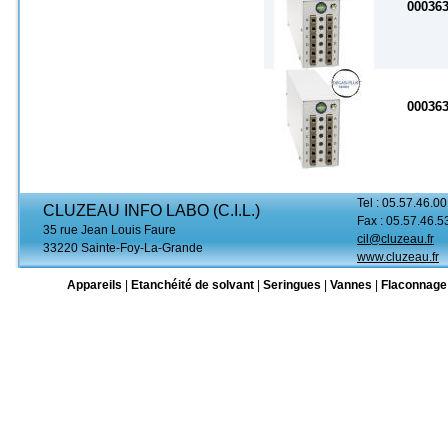
00036
00036
Tel : 05.57.46.00
CLUZEAU INFO LABO (C.I.L.)
Fax : 05.57.46.5
35 rue Jean Louis Faure
cil@cluzeau.fr
33220 Sainte-Foy-La-Grande
www.cluzeau.fr
Appareils
|
Etanchéité de solvant
|
Seringues
|
Vannes
|
Flaconnage