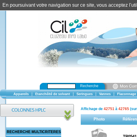
En poursuivant votre navigation sur ce site, vous acceptez l'u
Recherche
|
|
|
|
Appareils
Etanchéité de solvant
Seringues
Vannes
Flaconnage
Affichage de
42751
à
42765
(su
Photo
Référen
RECHERCHE MULTICRITERES
TR0541