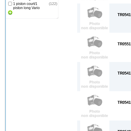
1 piston court/1
(
122
)
piston long Vario
TR0541
TR0551
TR0541
TR0541