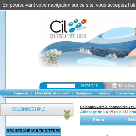
En poursuivant votre navigation sur ce site, vous acceptez l'u
Recherche
|
|
|
|
Appareils
Etanchéité de solvant
Seringues
Vannes
Flaconnage
Colonnes verre & accessoires YMC
Affichage de
1
à
15
(sur
132
prod
Photo
Réf
RECHERCHE MULTICRITERES