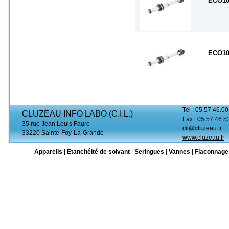
ECO10
ECO10
Tel : 05.57.46.00
CLUZEAU INFO LABO (C.I.L.)
Fax : 05.57.46.5
35 rue Jean Louis Faure
cil@cluzeau.fr
33220 Sainte-Foy-La-Grande
www.cluzeau.fr
Appareils
|
Etanchéité de solvant
|
Seringues
|
Vannes
|
Flaconnage