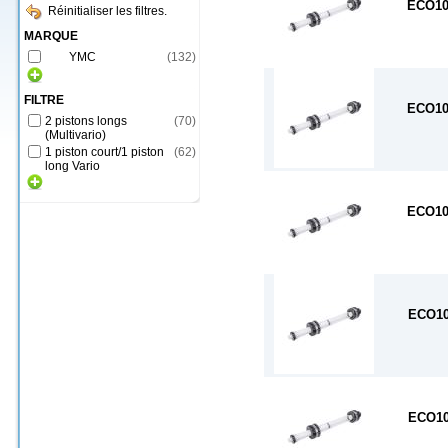
ECO10
Réinitialiser les filtres.
MARQUE
YMC
(
132
)
FILTRE
ECO10
2 pistons longs
(
70
)
(Multivario)
1 piston court/1 piston
(
62
)
long Vario
ECO10
ECO10
ECO10