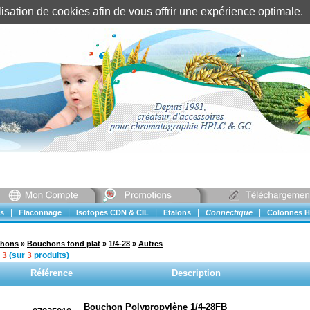
tilisation de cookies afin de vous offrir une expérience optimal
Identification client
||
Mon compte
|
|
|
|
|
s
Flaconnage
Isotopes CDN & CIL
Etalons
Connectique
Colonnes H
chons
»
Bouchons fond plat
»
1/4-28
»
Autres
à
3
(sur
3
produits)
Référence
Description
Bouchon Polypropylène 1/4-28FB