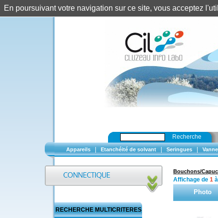
En poursuivant votre navigation sur ce site, vous acceptez l'u
Recherche
|
|
|
Appareils
Etanchéité de solvant
Seringues
Vanne
Bouchons/Capu
Affichage de
1
Photo
RECHERCHE MULTICRITERES