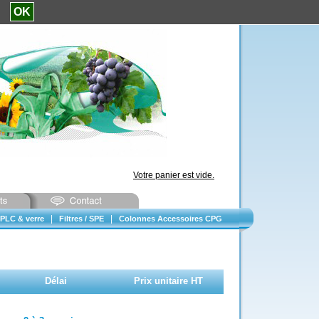
e.
OK
Votre panier est vide.
|
|
PLC & verre
Filtres / SPE
Colonnes Accessoires CPG
Délai
Prix unitaire HT