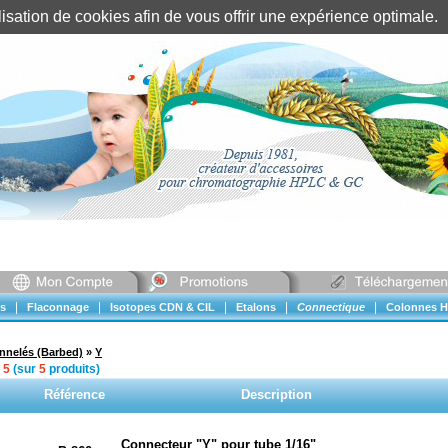
tilisation de cookies afin de vous offrir une expérience optimal
Identification client
||
Mon compte
|
|
|
|
|
s
Flaconnage
Isotopes CDN & CIL
Etalons
Connectique
Colonnes H
nnelés (Barbed)
»
Y
à
5
(sur
5
produits)
Référence
Description
Connecteur "Y" pour tube 1/16"