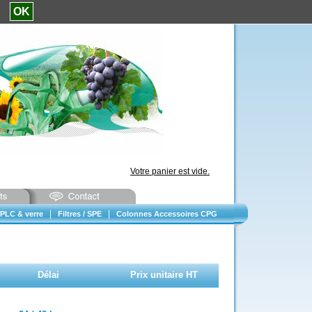
e.
OK
Votre panier est vide.
|
|
PLC & verre
Filtres / SPE
Colonnes Accessoires CPG
Délai
Prix unitaire HT