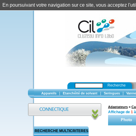
En poursuivant votre navigation sur ce site, vous acceptez l'u
Recherche
|
|
|
Appareils
Etanchéité de solvant
Seringues
Vanne
Adaptateurs
»
Ca
Affichage de
1
Photo
RECHERCHE MULTICRITERES