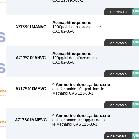
CAS 125995-03-1
Qua
Acenaphthoquinone
A713S01MANVC
1000µg/ml dans l'acétonitrile
CAS 82-86-0
Qua
Acenaphthoquinone
A713S100ANVC
100µg/ml dans l'acétonitrile
CAS 82-86-0
Qua
4-Amino-6-chloro-1,3-benzene
A717S010MEVC
disulfonamide 10µg/ml dans le
Méthanol CAS 121-30-2
Qua
4-Amino-6-chloro-1,3-benzene
A717S01MMEVC
disulfonamide 1000µg/ml dans
le Méthanol CAS 121-30-2
Qua