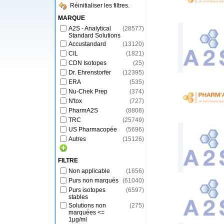
Réinitialiser les filtres.
MARQUE
A2S - Analytical
(
28577
)
Standard Solutions
Accustandard
(
13120
)
CIL
(
1821
)
CDN Isotopes
(
25
)
Dr. Ehrenstorfer
(
12395
)
ERA
(
535
)
Nu-Chek Prep
(
374
)
N'tox
(
727
)
PharmA2S
(
8808
)
TRC
(
25749
)
US Pharmacopée
(
5696
)
Autres
(
15126
)
FILTRE
Non applicable
(
1656
)
Purs non marqués
(
61040
)
Purs isotopes
(
6597
)
stables
Solutions non
(
275
)
marquées <=
1µg/ml