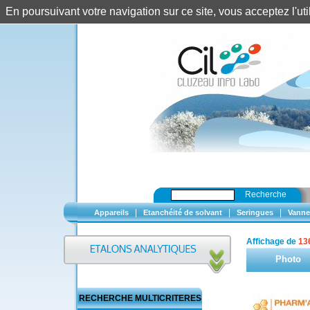
En poursuivant votre navigation sur ce site, vous acceptez l'u
Recherche
|
|
|
Appareils
Etanchéité de solvant
Seringues
Vanne
Affichage de
13
Photo
RECHERCHE MULTICRITERES