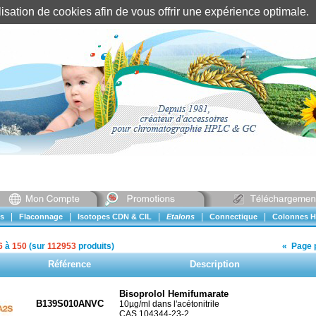
tilisation de cookies afin de vous offrir une expérience optimal
Identification client
||
Mon compte
|
|
|
|
|
s
Flaconnage
Isotopes CDN & CIL
Etalons
Connectique
Colonnes H
6
à
150
(sur
112953
produits)
«
Page 
Référence
Description
Bisoprolol Hemifumarate
B139S010ANVC
10µg/ml dans l'acétonitrile
CAS 104344-23-2