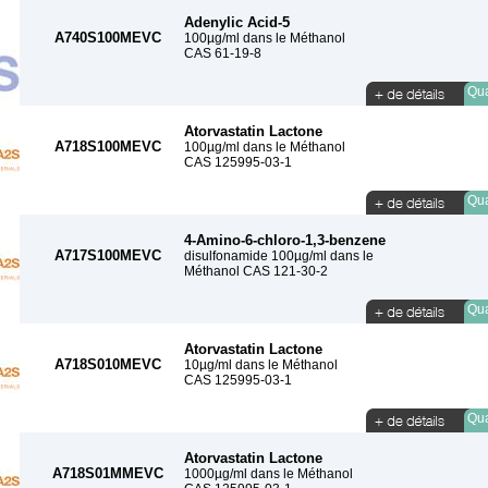
Adenylic Acid-5
A740S100MEVC
100µg/ml dans le Méthanol
CAS 61-19-8
Qua
Atorvastatin Lactone
A718S100MEVC
100µg/ml dans le Méthanol
CAS 125995-03-1
Qua
4-Amino-6-chloro-1,3-benzene
A717S100MEVC
disulfonamide 100µg/ml dans le
Méthanol CAS 121-30-2
Qua
Atorvastatin Lactone
A718S010MEVC
10µg/ml dans le Méthanol
CAS 125995-03-1
Qua
Atorvastatin Lactone
A718S01MMEVC
1000µg/ml dans le Méthanol