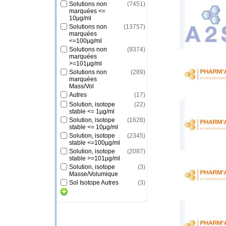
Solutions non
(
7451
)
marquées <=
10µg/ml
Solutions non
(
13757
)
marquées
<=100µg/ml
Solutions non
(
9374
)
marquées
>=101µg/ml
Solutions non
(
289
)
marquées
Mass/Vol
Autres
(
17
)
Solution, isotope
(
22
)
stable <= 1µg/ml
Solution, isotope
(
1628
)
stable <= 10µg/ml
Solution, isotope
(
2345
)
stable <=100µg/ml
Solution, isotope
(
2087
)
stable >=101µg/ml
Solution, isotope
(
3
)
Masse/Volumique
Sol Isotope Autres
(
3
)