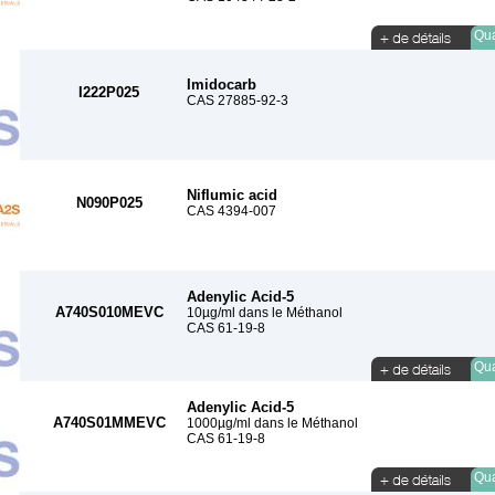
Qua
Imidocarb
I222P025
CAS 27885-92-3
Niflumic acid
N090P025
CAS 4394-007
Adenylic Acid-5
A740S010MEVC
10µg/ml dans le Méthanol
CAS 61-19-8
Qua
Adenylic Acid-5
A740S01MMEVC
1000µg/ml dans le Méthanol
CAS 61-19-8
Qua