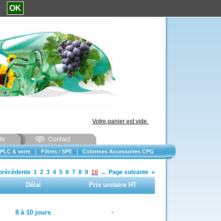
e.
OK
Votre panier est vide.
|
|
PLC & verre
Filtres / SPE
Colonnes Accessoires CPG
précédente
1
2
3
4
5
6
7
8
9
10
...
Page suivante
»
Délai
Prix unitaire HT
8 à 10 jours
-