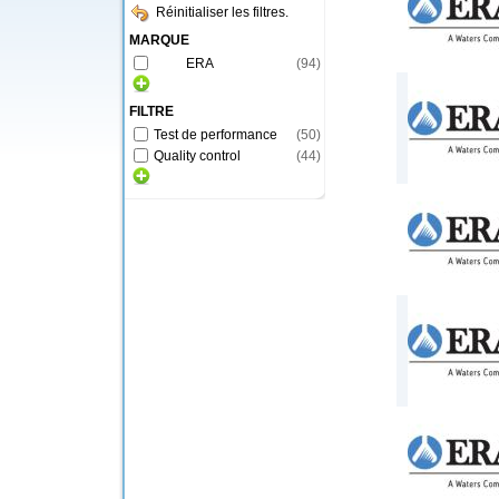
Réinitialiser les filtres.
MARQUE
ERA
(
94
)
FILTRE
Test de performance
(
50
)
Quality control
(
44
)