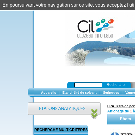
En poursuivant votre navigation sur ce site, vous acceptez l'u
Recherche
|
|
|
Appareils
Etanchéité de solvant
Seringues
Vanne
ERA Tests de pe
Affichage de
1
Photo
RECHERCHE MULTICRITERES