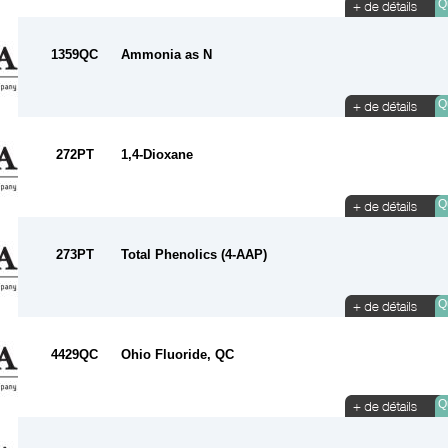
Qu
1359QC
Ammonia as N
Qu
272PT
1,4-Dioxane
Qu
273PT
Total Phenolics (4-AAP)
Qu
4429QC
Ohio Fluoride, QC
Qu