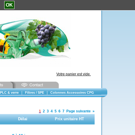
e.
OK
Votre panier est vide.
|
|
PLC & verre
Filtres / SPE
Colonnes Accessoires CPG
1
2
3
4
5
6
7
Page suivante
»
Délai
Prix unitaire HT