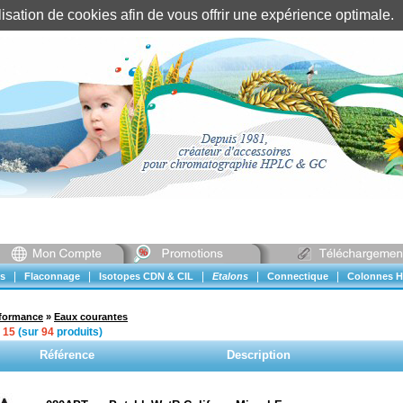
tilisation de cookies afin de vous offrir une expérience optimal
Identification client
||
Mon compte
|
|
|
|
|
s
Flaconnage
Isotopes CDN & CIL
Etalons
Connectique
Colonnes H
rformance
»
Eaux courantes
à
15
(sur
94
produits)
Référence
Description