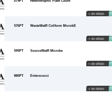
079PT
Heterotrophic Plate Count
Qu
576PT
WasteWatR Coliform MicrobE
Qu
595PT
SourceWatR Microbe
Qu
880PT
Enterococci
Qu