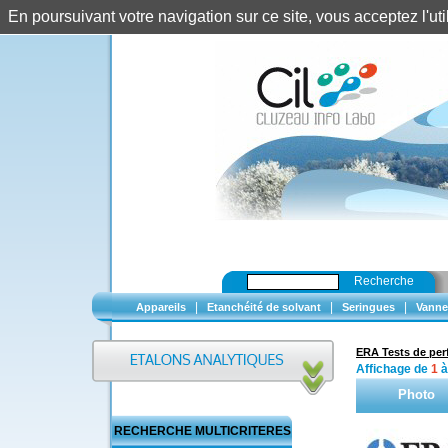
En poursuivant votre navigation sur ce site, vous acceptez l'u
Recherche
|
|
|
Appareils
Etanchéité de solvant
Seringues
Vanne
ERA Tests de pe
Affichage de
1
Photo
RECHERCHE MULTICRITERES