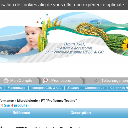
tilisation de cookies afin de vous offrir une expérience optimal
Identification client
||
Mon compte
|
|
|
|
|
s
Flaconnage
Isotopes CDN & CIL
Etalons
Connectique
Colonnes H
rformance
»
Microbiologie
»
PT "Proficency Testing"
à
4
(sur
4
produits)
Référence
Description