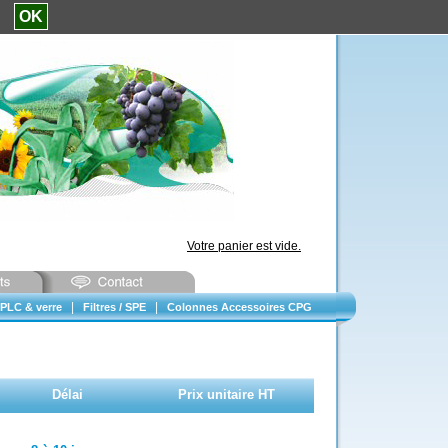
e.
OK
Votre panier est vide.
|
|
PLC & verre
Filtres / SPE
Colonnes Accessoires CPG
Délai
Prix unitaire HT