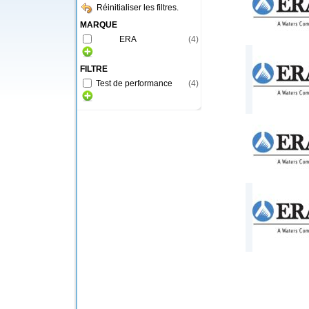
Réinitialiser les filtres.
MARQUE
ERA
(
4
)
FILTRE
Test de performance
(
4
)